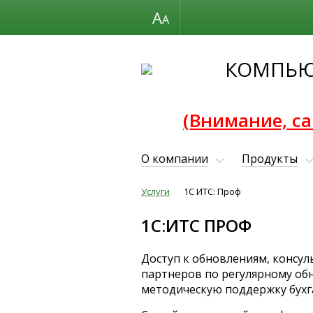
Размер шрифта
КОМПЬЮ
(Внимание, са
О компании
Продукты
Услуги
1С ИТС: Проф
1С ИТС: Проф
1С:ИТС ПРОФ
Доступ к обновлениям, консул
партнеров по регулярному о
методическую поддержку бухга