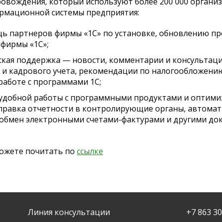
овождения, который используют более 200 000 организ
рмационной системы предприятия:
ь партнеров фирмы «1С» по установке, обновлению п
фирмы «1С»;
ая поддержка — новости, комментарии и консультаци
о и кадрового учета, рекомендации по налогообложени
работе с программами 1С;
я удобной работы с программными продуктами и оптими
тправка отчетности в контролирующие органы, автомат
 обмен электронными счетами-фактурами и другими до
ожете почитать по
ссылке
Линия консультации
+7 863 3